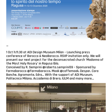
—
1 Oct h:11.30 at ADI Design Museum Milan – Launching press
conference of Barocco & NeoBarocco. RSVP invitation only. We will
present our next project for the deconsecrated church ‘Madonna of
the Most Holy Rosary’ in Ragusa Ibla.
Conceived by R. Semprini @roberto.semprini59 – Sponsored by
Farmabarocco @farmabarocco, Moak @caffemoak, Despar, Cora
Banche, Agromonte, Edra… With the support of ADI Museum,
Politecnico Milano, Accademia di Brera, IULM and many more…