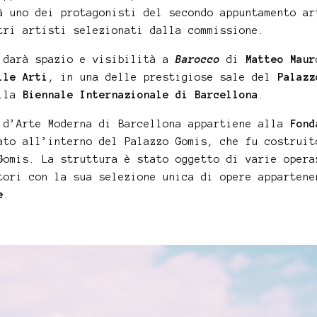
à uno dei protagonisti del secondo appuntamento ar
tri artisti selezionati dalla commissione.
e darà spazio e visibilità a
Barocco
di
Matteo Maur
lle Arti
, in una delle prestigiose sale del
Palazz
ella
Biennale Internazionale di Barcellona
.
 d’Arte Moderna di Barcellona appartiene alla
Fond
ato all’interno del Palazzo Gomis, che fu costruit
Gomis. La struttura è stato oggetto di varie opera
ori con la sua selezione unica di opere apparten
e
.