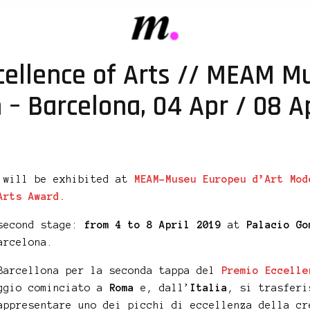
cellence of Arts // MEAM M
 – Barcelona, 04 Apr / 08 A
will be exhibited at
MEAM-Museu Europeu d’Art Mod
Arts Award.
second stage:
from 4 to 8 April 2019
at
Palacio Go
arcelona.
Barcellona per la seconda tappa del
Premio Eccelle
ggio cominciato a
Roma
e, dall’
Italia
, si trasfer
appresentare uno dei picchi di eccellenza della cr