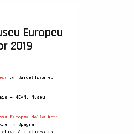
useu Europeu
pr 2019
ern
of
Barcellona
at
mis
– MEAM, Museu
nza Europea delle Arti
.
isce in
Spagna
.
eatività italiana in