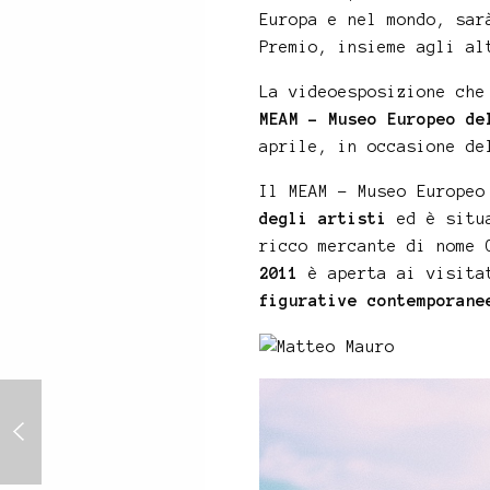
Europa e nel mondo, sar
Premio, insieme agli al
La videoesposizione ch
MEAM – Museo Europeo de
aprile, in occasione d
Il MEAM – Museo Europeo
degli artisti
ed è situ
ricco mercante di nome 
2011
è aperta ai visitat
figurative contemporane
Ruf Dug with Matteo Mauro
@ Sunset Conversations