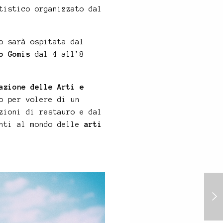
tistico organizzato dal
o sarà ospitata dal
o Gomis
dal 4 all’8
azione delle Arti e
o per volere di un
zioni di restauro e dal
enti al mondo delle
arti
“Ipotesi di fiaba” from
Blue Rokoko