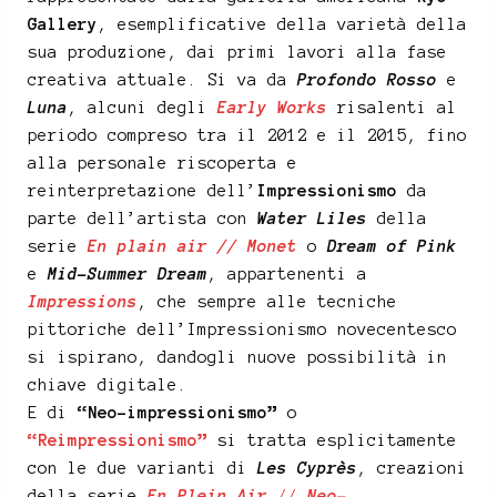
Gallery
, esemplificative della varietà della
sua produzione, dai primi lavori alla fase
creativa attuale. Si va da
Profondo Rosso
e
Luna
, alcuni degli
Early Works
risalenti al
periodo compreso tra il 2012 e il 2015, fino
alla personale riscoperta e
reinterpretazione dell’
Impressionismo
da
parte dell’artista con
Water Liles
della
serie
En plain air // Monet
o
Dream of Pink
e
Mid-Summer Dream
, appartenenti a
Impressions
, che sempre alle tecniche
pittoriche dell’Impressionismo novecentesco
si ispirano, dandogli nuove possibilità in
chiave digitale.
E di
“Neo-impressionismo”
o
“Reimpressionismo”
si tratta esplicitamente
con le due varianti di
Les Cyprès
, creazioni
della serie
En Plein Air
//
Neo-